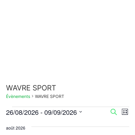
WAVRE SPORT
Évènements
WAVRE SPORT
Rech
Na
26/08/2026
 - 
09/09/2026
Recherche
Liste
Sélectionnez
de
et
une
août 2026
date.
vu