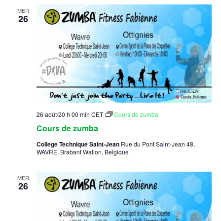
navig
Év
MER
de
26
vues
Évèn
26 août/20 h 00 min
CET
Cours de zumba
Cours de zumba
College Technique Saint-Jean
Rue du Pont Saint-Jean 48,
WAVRE, Brabant Wallon, Belgique
MER
26