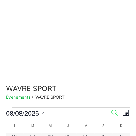
WAVRE SPORT
Évènements
WAVRE SPORT
Rech
Na
08/08/2026
Recherche
Mois
Sélectionnez
de
et
une
Calendrier
L
M
M
J
V
S
D
date.
vu
2 évènements
0 évènements
2 évènements
0 évènements
0 évènements
0 évènements
0 évèn