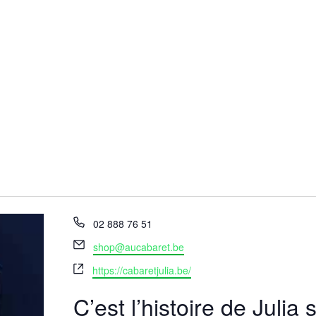
Téléphone
02 888 76 51
Email
shop@aucabaret.be
Site
https://cabaretjulia.be/
web
C’est l’histoire de Julia 