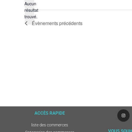
Aucun
résultat
Notice
trouvé.
Évènements
précédents
ACCÈS RAPIDE
liste des commerces
VOUS SOUH