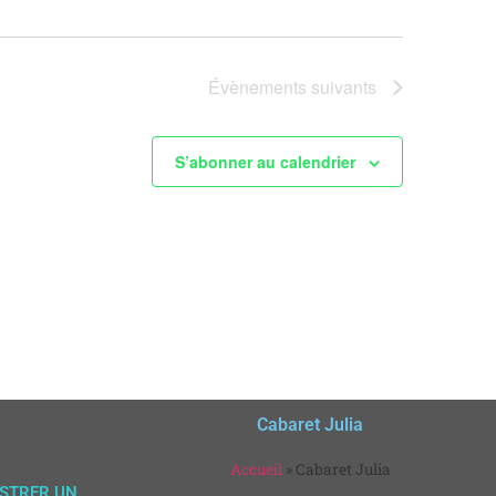
Évènements
suivants
S’abonner au calendrier
Cabaret Julia
Accueil
»
Cabaret Julia
ISTRER UN