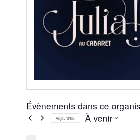
Évènements dans ce organis
À venir
Aujourd’hui
Sélectionnez
une
date.