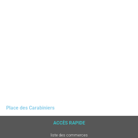
Place des Carabiniers
Place Alphonse Bosh
ACCÈS RAPIDE
liste des commerces