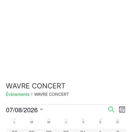
WAVRE CONCERT
Évènements
WAVRE CONCERT
Rech
Na
07/08/2026
Recherche
Mois
Sélectionnez
de
et
une
Calendrier
L
M
M
J
V
S
D
date.
vu
0 évènements
0 évènements
0 évènements
0 évènements
0 évènements
0 évènements
0 évèn