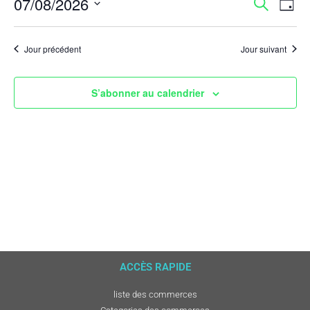
Rech
Na
07/08/2026
Recherche
Jour
Sélectionnez
de
et
une
date.
vu
Jour précédent
Jour suivant
navig
Év
de
S’abonner au calendrier
vues
Évèn
ACCÈS RAPIDE
liste des commerces