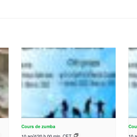
Cours de zumba
Cou
10 août/20 h 00 min
CET
10 a