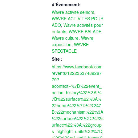
d’Évènement:
Wavre activité seniors
,
WAVRE ACTIVITES POUR
ADO
,
Wavre activités pour
enfants
,
WAVRE BALADE
,
Wavre culture
,
Wavre
exposition
,
WAVRE
SPECTACLE
Site :
https://www.facebook.com
/events/12223537489267
79?
acontext=%7B%22event_
action_history%22%3A[%
7B%22surface%22%3A%
22home%22%7D%2C%7
B%22mechanism%22%3A
%22surface%22%2C%22s
urface%22%3A%22group
s_highlight_units%22%7D]
%2C%22ref_notif_type%2