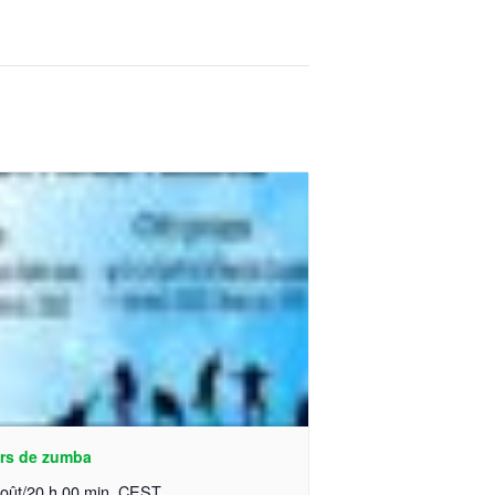
rs de zumba
oût/20 h 00 min
CEST