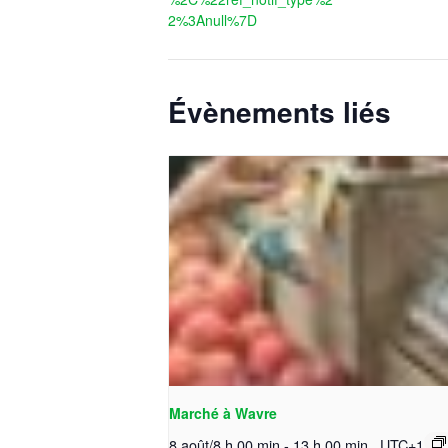
2%3Anull%7D
Évènements liés
Marché à Wavre
8 août/8 h 00 min
-
13 h 00 min
UTC+1