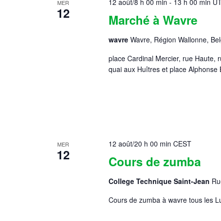
12 août/8 h 00 min
-
13 h 00 min
U
MER
12
Marché à Wavre
wavre
Wavre, Région Wallonne, Bel
place Cardinal Mercier, rue Haute, 
quai aux Huîtres et place Alphonse
12 août/20 h 00 min
CEST
MER
12
Cours de zumba
College Technique Saint-Jean
Ru
Cours de zumba à wavre tous les Lu