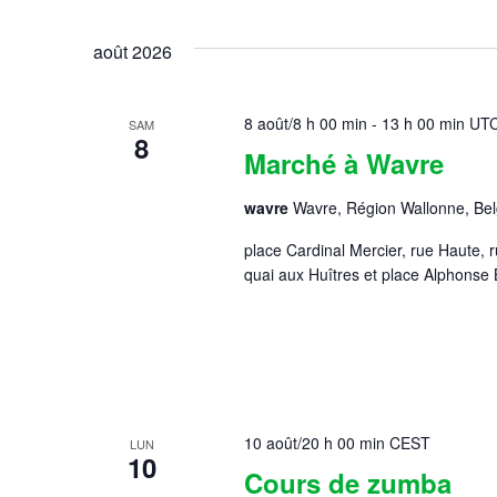
Sélectionnez
une
vues
date.
août 2026
Évènements
8 août/8 h 00 min
-
13 h 00 min
UT
SAM
8
Marché à Wavre
wavre
Wavre, Région Wallonne, Bel
place Cardinal Mercier, rue Haute, 
quai aux Huîtres et place Alphonse
10 août/20 h 00 min
CEST
LUN
10
Cours de zumba