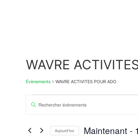
WAVRE ACTIVITE
Évènements
WAVRE ACTIVITES POUR ADO
Recherche
Saisir
mot-
et
clé.
Rechercher
Évènements
navigation
par
Maintenant
 - 
mot-
Aujourd’hui
de
clé.