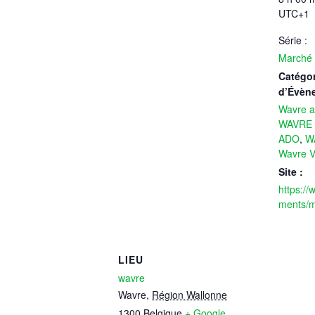
UTC+1
Série :
Marché 
Catégor
d’Évèn
Wavre ac
WAVRE 
ADO
,
W
Wavre Vi
Site :
https:/
ments/m
LIEU
wavre
Wavre
,
Région Wallonne
1300
Belgique
+ Google