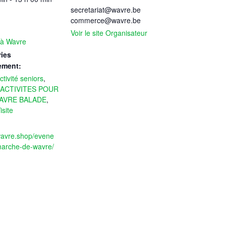
secretariat@wavre.be
commerce@wavre.be
Voir le site Organisateur
à Wavre
ies
ement:
tivité seniors
,
ACTIVITES POUR
AVRE BALADE
,
site
/wavre.shop/evene
arche-de-wavre/