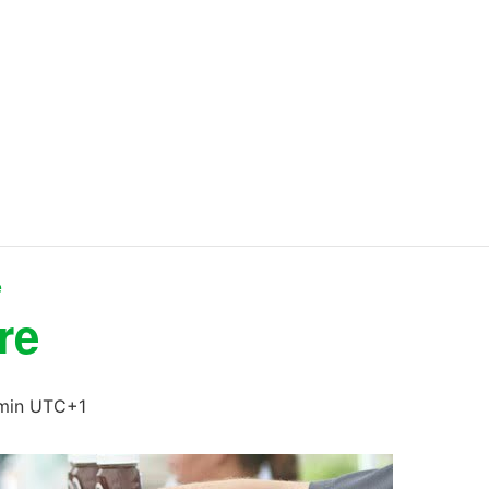
e
re
min
UTC+1