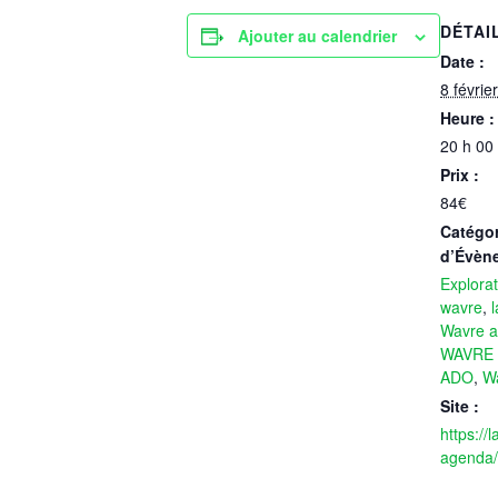
DÉTAI
Ajouter au calendrier
Date :
8 févrie
Heure :
20 h 00
Prix :
84€
Catégor
d’Évèn
Explora
wavre
,
Wavre ac
WAVRE 
ADO
,
Wa
Site :
https://
agenda/