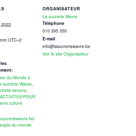
LS
ORGANISATEUR
La sucrerie Wavre
Téléphone
r 2022
010 395 350
E-mail
 min
UTC+2
info@lasucreriewavre.be
Voir le site Organisateur
ies
ement:
tion du Monde à
la sucrerie Wavre
,
tivité seniors
,
ACTIVITES POUR
vre culture
lasucreriewavre.be/
explo-du-monde