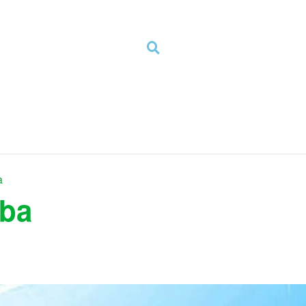
a
mba