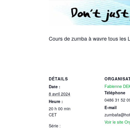
Cours de zumba à wavre tous les L
DÉTAILS
ORGANISA
Fabienne D
Date :
Téléphone
8 avril 2024
0486 31 52 0
Heure :
E-mail
20 h 00 min
CET
zumbafa@hot
Voir le site O
Série :