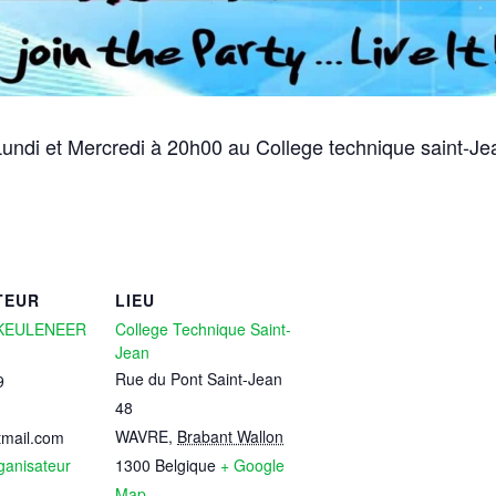
undi et Mercredi à 20h00 au College technique saint-Je
TEUR
LIEU
EKEULENEER
College Technique Saint-
Jean
Rue du Pont Saint-Jean
9
48
WAVRE
,
Brabant Wallon
mail.com
rganisateur
1300
Belgique
+ Google
Map