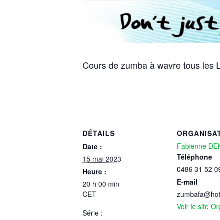
Cours de zumba à wavre tous les L
DÉTAILS
ORGANISA
Fabienne D
Date :
Téléphone
15 mai 2023
0486 31 52 0
Heure :
E-mail
20 h 00 min
CET
zumbafa@hot
Voir le site O
Série :