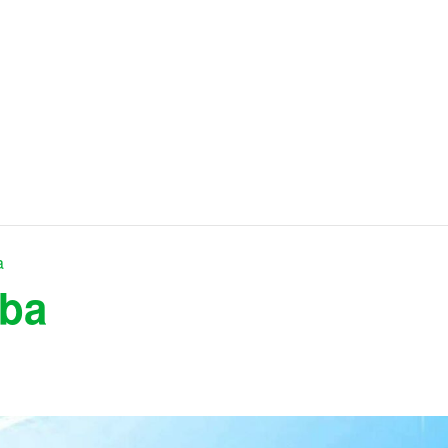
a
mba