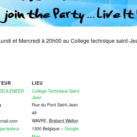
undi et Mercredi à 20h00 au College technique saint-Je
TEUR
LIEU
EKEULENEER
College Technique Saint-
Jean
Rue du Pont Saint-Jean
9
48
WAVRE
,
Brabant Wallon
mail.com
rganisateur
1300
Belgique
+ Google
Map