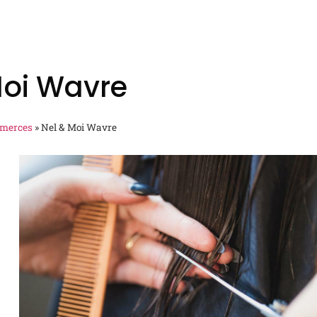
Moi Wavre
merces
»
Nel & Moi Wavre