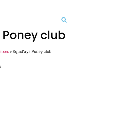
 Poney club
erces
»
Equid’ays Poney club
s