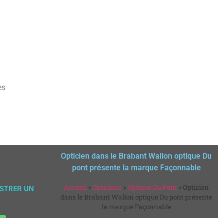
es
Opticien dans le Brabant Wallon optique Du
pont présente la marque Façonnable
Accueil
»
Opticiens
»
Optique Du Pont
»
Opticien
ISTRER UN
dans le Brabant Wallon optique Du pont présente
la marque Façonnable