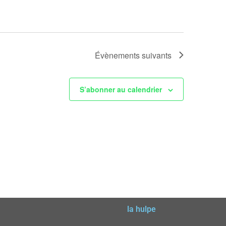
Évènements
suivants
S’abonner au calendrier
la hulpe