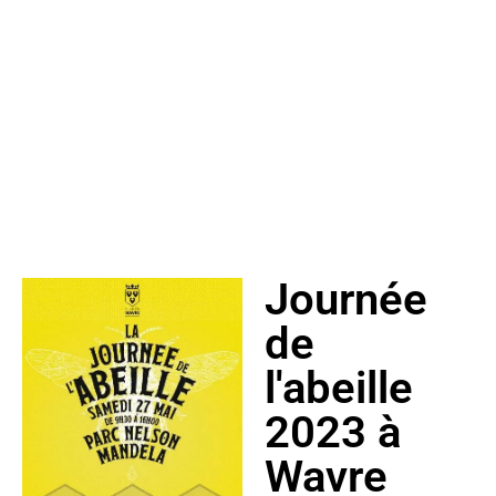
Journée
de
l'abeille
2023 à
Wavre