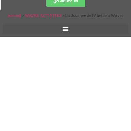
Cliquez ici
Accueil
»
WAVRE ACTIVITÉS
»
La Journée de l’Abeille à Wavre