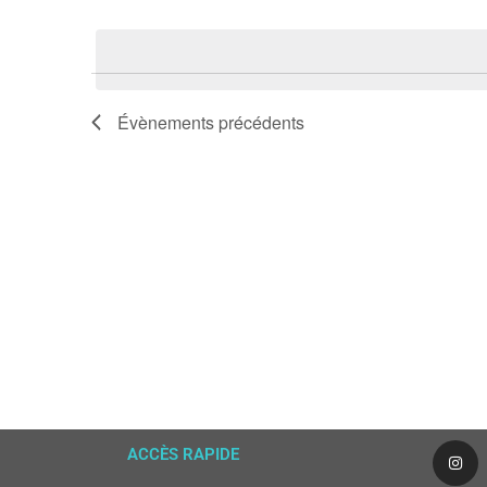
Sélectionnez
une
vues
date.
Évènements
Évènements
précédents
ACCÈS RAPIDE