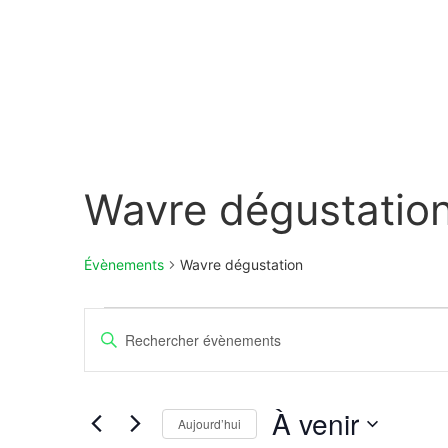
Wavre dégustatio
Évènements
Wavre dégustation
Recherche
Saisir
mot-
et
clé.
Rechercher
Évènements
navigation
par
À venir
mot-
Aujourd’hui
de
clé.