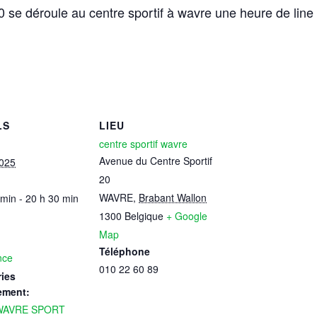
e déroule au centre sportif à wavre une heure de line 
LS
LIEU
centre sportif wavre
Avenue du Centre Sportif
2025
20
WAVRE
,
Brabant Wallon
 min - 20 h 30 min
1300
Belgique
+ Google
Map
Téléphone
nce
010 22 60 89
ies
ement:
WAVRE SPORT