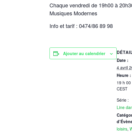
Chaque vendredi de 19h00 à 20h30 s
Musiques Modernes
Info et tarif : 0474/86 89 98
DÉTAI
Ajouter au calendrier
Date :
4 avril 
Heure :
19 h 00
CEST
Série :
Line da
Catégor
d’Évèn
loisirs
,